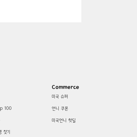
지
Boulder City-맛집/여행지
맛집/여행지
여행지
Campton-맛집/여행지
Commerce
미국 슈퍼
p 100
언니 쿠폰
품
미국언니 핫딜
행 찾기