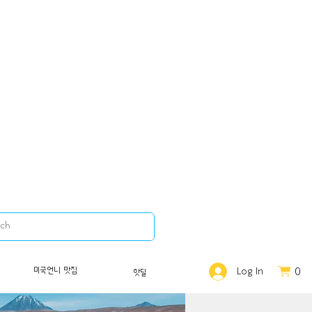
0
미국언니 맛집
Log In
핫딜