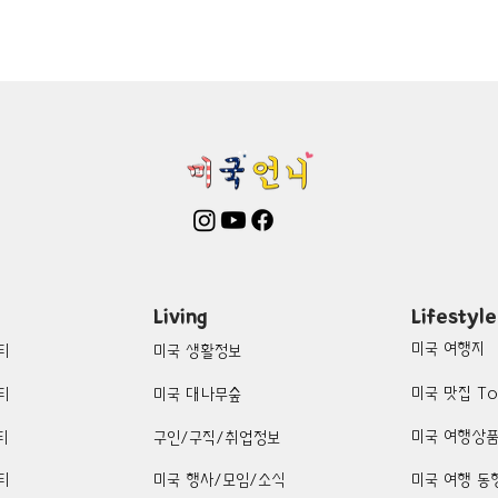
mington-맛집/여행지
Boone-맛집/여행지
Boston-맛집/여행
on Woods-맛집/여행지
Bronx-맛집/여행지
Bryce Canyon-
patria-맛집/여행지
Cambridge-맛집/여행지
Campton-맛집/
Centerport-맛집/여행지
Living
Lifestyle
미국 여행지
티
미국 생활정보
미국 맛집 To
티
미국 대나무숲
미국 여행상
티
구인/구직/취업정보
티
미국 행사/모임/소식
미국 여행 동