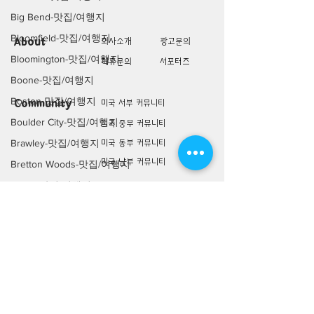
Big Bend-맛집/여행지
Bloomfield-맛집/여행지
About
회사소개
광고문의
Bloomington-맛집/여행지
제휴문의
서포터즈
Boone-맛집/여행지
Boston-맛집/여행지
Community
미국 서부 커뮤니티
Boulder City-맛집/여행지
미국 중부 커뮤니티
Brawley-맛집/여행지
미국 동부 커뮤니티
미국 남부 커뮤니티
Bretton Woods-맛집/여행지
Bronx-맛집/여행지
미국 생활정보
Living
Bryce Canyon-맛집/여행지
미국 대나무숲
Buena Park-맛집/여행지
구인/구직/취업정보
Calipatria-맛집/여행지
미국 행사/모임/소식
Cambridge-맛집/여행지
전문가 Q&A
Campton-맛집/여행지
미국 여행지
Lifestyle
Campton-맛집/여행지