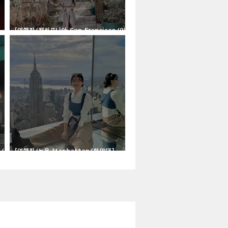
[여행지/캘리포니아 San Francisco/이
색마을] Normandy Village
o/크
[여행지/뉴욕 Manhattan/전망대]
Summit NYC