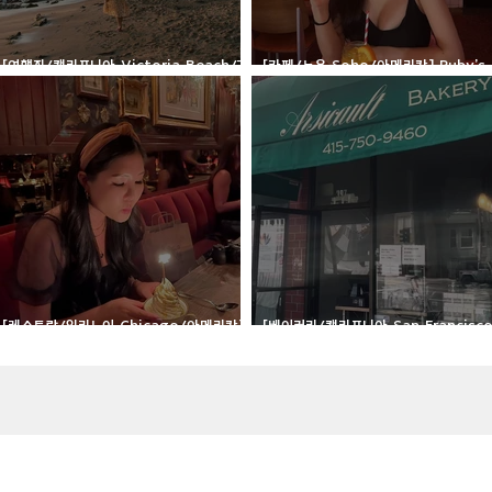
[여행지/캘리포니아 Victoria Beach/건
[카페/뉴욕 Soho/아메리칸] Ruby's
축물] Pirate Tower
Cafe
[레스토랑/일리노이 Chicago/아메리칸]
[베이커리/캘리포니아 San Francisc
Ciccio Mio
루아상] Arsicault Bakery