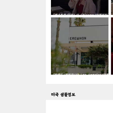
[레스토랑/일리노이 Chicago/아메리칸]
Boka
[트렌드/캘리포니아 Los Angeles/마켓]
Erewhon
미국 생활정보