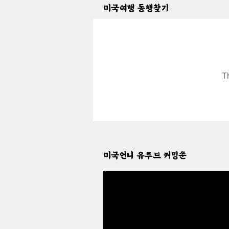
미국여행 동행찾기
T
미국언니 유투브 커밍쑨