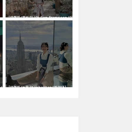
[여행지/캘리포니아 San Francisco/이
색마을] Normandy Village
o/크
[여행지/뉴욕 Manhattan/전망대]
Summit NYC