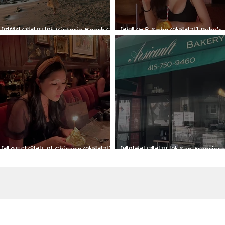
[여행지/캘리포니아 Victoria Beach/건
[카페/뉴욕 Soho/아메리칸] Ruby's
축물] Pirate Tower
Cafe
[레스토랑/일리노이 Chicago/아메리칸]
[베이커리/캘리포니아 San Francisc
Ciccio Mio
루아상] Arsicault Bakery