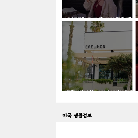
[레스토랑/일리노이 Chicago/아메리칸]
Boka
[트렌드/캘리포니아 Los Angeles/마켓]
Erewhon
미국 생활정보