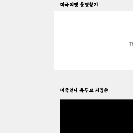
미국여행 동행찾기
T
미국언니 유투브 커밍쑨